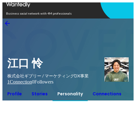
Open in app
Business social network with 4M professionals
江口 怜
株式会社ギブリー / マーケティングDX事業
1
Connection
0
Followers
Profile
Stories
Personality
Connections