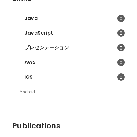
web広告ってどうやったらええ
の？いくらかかるの？的な相談
・企業アカウントのSNSってど
Java
0
うしたらいいの？的な相談 ・ち
ょっとシステム業界どうなってん
JavaScript
0
ねん等の雑多な相談 ・開発企業向
け ・ソフトウェア・システムの
プレゼンテーション
0
開発に関する相談 ・エンジニア
のキャリアに関する相談 ・開発
AWS
0
現場に関するお悩み相談
iOS
0
Android
Publications