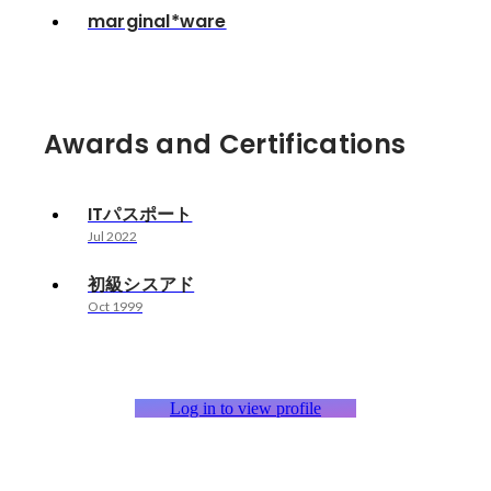
marginal*ware
Awards and Certifications
ITパスポート
Jul 2022
初級シスアド
Oct 1999
Log in to view profile