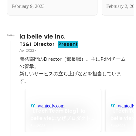
February 9, 2023
February 2, 20
la belle vie Inc.
TS&I  Director
Present
Apr 2022
-
開発部門のDirector（部長職）。主にPdMチーム
の管掌。

新しいサービスの立ち上げなどを担当していま
す。
wantedly.com
wantedly
【Tech Team Blog】la
【Tech Te
belle vieになぜプロダクトチ
belle v
ームがあるのか
ジャの仕事
Feb 2023
Feb 2023