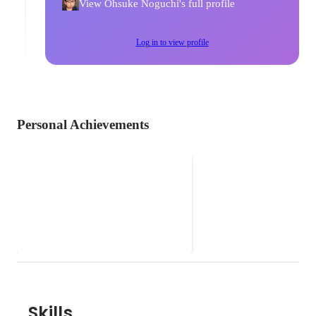
View Ohsuke Noguchi's full profile
Log in to view profile
Personal Achievements
marginal*ware
以前はスポットのご依頼ベースで
受けておりました以下のような相
談に対して継続的に取り組むお仕
事はじめました。 もしご依頼があ
れば regtan1210@gmail.com ま
で。 ・中小企業向け ・そもそも
ITってなんやねん・・・というレ
ベルからのシステム導入相談 ・
Skills