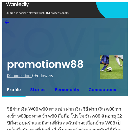
Open in app
Business social network with 4M professionals
promotionw88
0
Connections
0
Followers
Profile
Stories
Personality
Connections
วิธีฝากเงิน W88 w88 ทาง เข้า ฝาก เงิน วิธี ฝาก เงิน w88 ทา
งเข้า w88pc ทางเข้า w88 มือถือ โปรโมชั่น w88 ฉันอายุ 32 
ปีมีครอบครัวและมีงานที่มั่นคงฉันมักจะเลือกบ้าน W88 เป็
นเจ้ามือรับแทงที่น่าเชื่อถือในการเข้าร่วมการพนันที่นี่มีคา