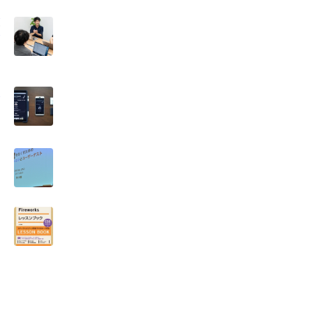
】
変
刺