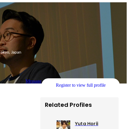
Tokyo, Japan
Message
Register to view full profile
Related Profiles
Yuta Horii