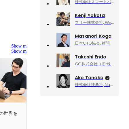
株式会社スマートバンク, Co-Founder CTO
Kenji Yokota
フリー株式会社, Webアプリケーションエンジニア／札幌支社長
Masanori Koga
日本CTO協会, 顧問
Show more
Show more
Takeshi Endo
GO株式会社（旧:株式会社Mobility Technologies）, ProductDesigner / プロダクトマネジメント本部 プロダクトデザイングループ
Ako Tanaka
株式会社扶桑社, Numéro TOKYO編集長
の世界を