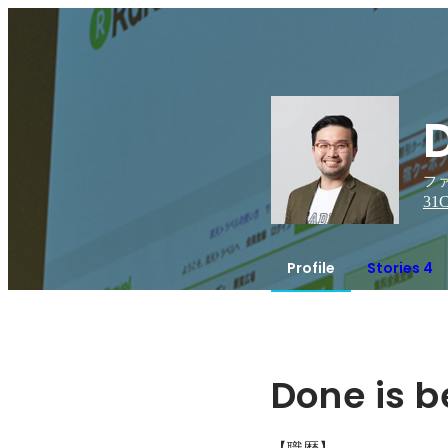
ファ
31
C
Profile
Stories 4
Done is b
【職歴】
