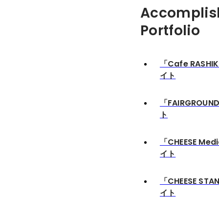
Accomplis
Portfolio
「Cafe RASH
イト
「FAIRGROU
ト
「CHEESE Me
イト
「CHEESE ST
イト