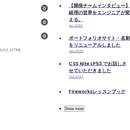
【開発チームインタビュー
0
経理の世界をエンジニアが
える。
0
Jan 2022
0
ポートフォリオサイト・名
をリニューアルしました
ketch3, HTML
Sep 2018
CSS Nite LP53 でお話しさ
せていただきました
Oct 2017
Fireworksレッスンブック
Show more