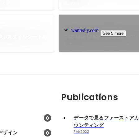
ブック
Sep 2018
wantedly.com
See 5 more
に学ぶスタイルシートの
CSS Nite LP53 でお話しさせ
した
Publications
データで見るファーストア
0
ウンティング
デザイン
Feb 2022
0