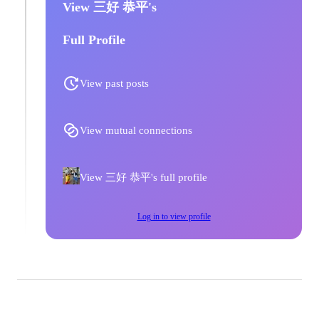
View 三好 恭平's
Full Profile
View past posts
View mutual connections
View 三好 恭平's full profile
Log in to view profile