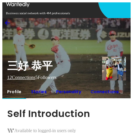
Open in app
Business social network with 4M professionals
三好 恭平
12
Connections
5
Followers
Profile
Stories
Personality
Connections
Self Introduction
Available to logged-in users only