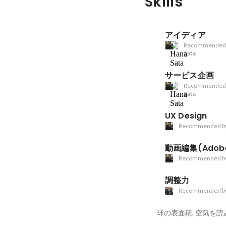
Skills
アイディア
Recommended
Sata
サービス企画
Recommended
Sata
UX Design
Recommended b
動画編集(Adob
Recommended b
調整力
Recommended b