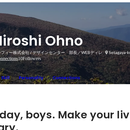
Hiroshi Ohno
ーフィー株式会社 / デザインセンター 部長／WEBディレクター
Setagaya-ku
nnections
10
Followers
Skill
Personality
Connections
 day, boys. Make your li
ary.