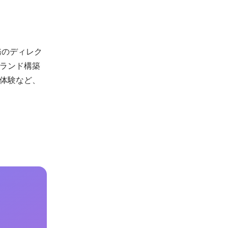
務のディレク
ランド構築
体験など、