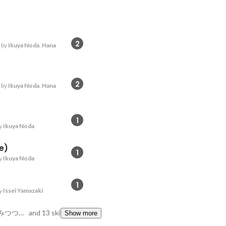
2
 by
Ikuya Noda
,
Hana
2
 by
Ikuya Noda
,
Hana
1
y
Ikuya Noda
e)
1
y
Ikuya Noda
1
y
Issei Yamazaki
球の表面積, 空気を読みつつそれを壊す、結果読めてない, デライト
and 13 skills
Show more