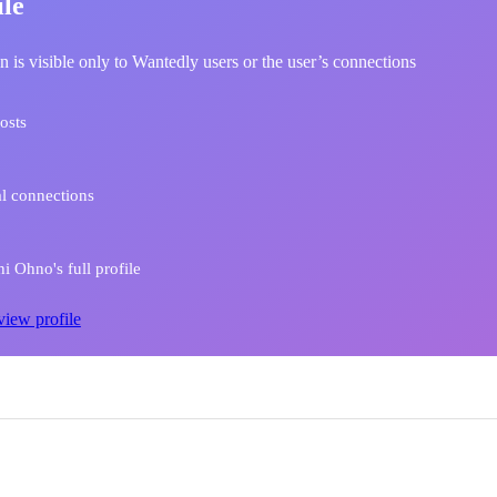
ile
n is visible only to Wantedly users or the user’s connections
osts
l connections
i Ohno's full profile
view profile