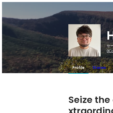
セ
0
Co
Profile
Stories
Seize the
xtraordin