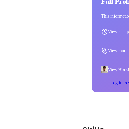
Full Prof
This informatio
View past p
View mutua
View Hirosh
Log in to 