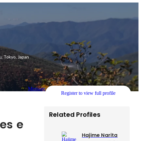
, Tokyo, Japan
Message
Register to view full profile
Related Profiles
ves e
Hajime Narita