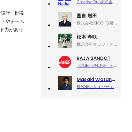
CreativeOut株式会社, 代表取締役社長／クリエイティブディレクター
な設計・開発
量自 岩田
クトやチーム
株式会社XICO, 取締役
ト力があり
松本 希咲
株式会社ザッツ・オールライト, PROFIT / SNSディレクター
RAJA BANDOT
TOGEL ONLINE TERPERCAYA, SITUS JUDI ONLINE TERPERCAYA SE INDONESIA RAYA
Masaki Watanabe
株式会社サイバーエージェント, 新R25編集長