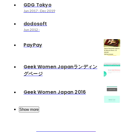
GDG Tokyo
Jan 2017
-
Dec 2019
dodosoft
Jun 2012
-
PayPay
Geek Women Japanランディン
グページ
Geek Women Japan 2016
Show more