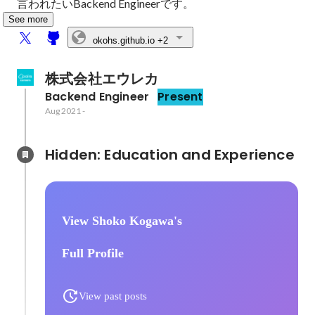
言われたいBackend Engineerです。
See more
okohs.github.io
+2
株式会社エウレカ
Backend Engineer
Present
Aug 2021
-
Hidden: Education and Experience	
View Shoko Kogawa's
Full Profile
View past posts