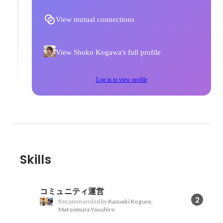
View mutual connections
View Shoko Kogawa's full profile
Log in to view profile
Skills
コミュニティ運営
2
Recommended by
Kazuaki Kogure
,
Matsumura Yasuhiro