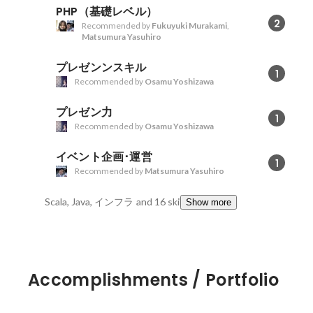
PHP（基礎レベル）
2
Recommended by
Fukuyuki Murakami
,
Matsumura Yasuhiro
プレゼンンスキル
1
Recommended by
Osamu Yoshizawa
プレゼン力
1
Recommended by
Osamu Yoshizawa
イベント企画･運営
1
Recommended by
Matsumura Yasuhiro
Scala, Java, インフラ
and 16 skills
Show more
Accomplishments / Portfolio