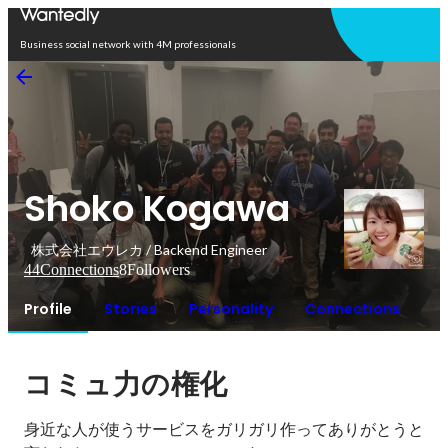
Open in app
Business social network with 4M professionals
Shoko Kogawa
株式会社エウレカ / Backend Engineer
44
Connections
8
Followers
Profile
Stories
Personality
Connections
コミュ力の権化
身近な人が使うサービスをガリガリ作ってありがとうと