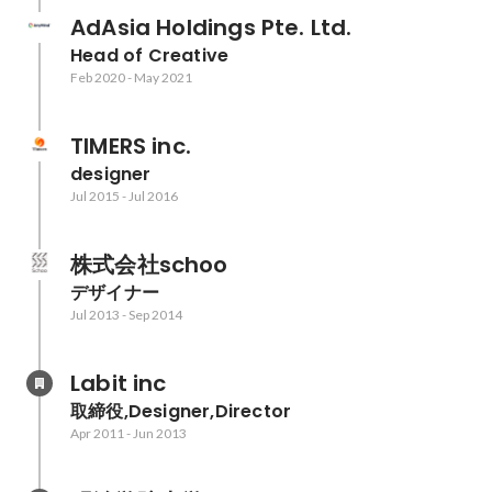
AdAsia Holdings Pte. Ltd.
Head of Creative
Feb 2020
-
May 2021
TIMERS inc.
designer
Jul 2015
-
Jul 2016
株式会社schoo
デザイナー
Jul 2013
-
Sep 2014
Labit inc
取締役,Designer,Director
Apr 2011
-
Jun 2013