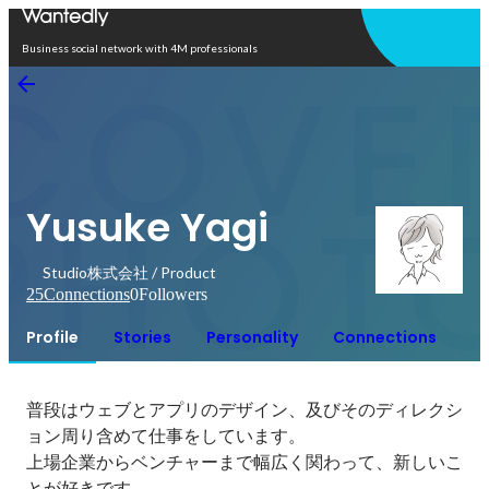
Open in app
Business social network with 4M professionals
Yusuke Yagi
Studio株式会社 / Product
25
Connections
0
Followers
Profile
Stories
Personality
Connections
普段はウェブとアプリのデザイン、及びそのディレクシ
ョン周り含めて仕事をしています。

上場企業からベンチャーまで幅広く関わって、新しいこ
とが好きです。