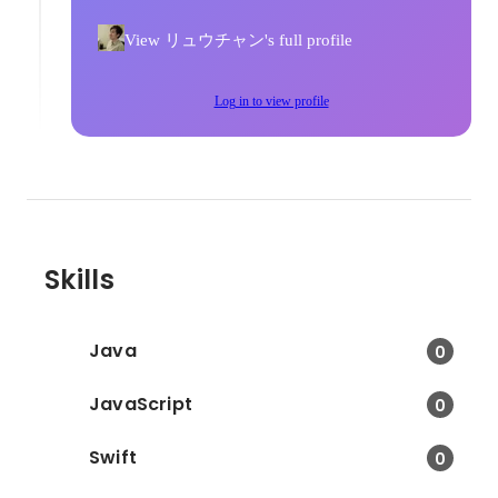
View リュウチャン's full profile
Log in to view profile
Skills
Java
0
JavaScript
0
Swift
0