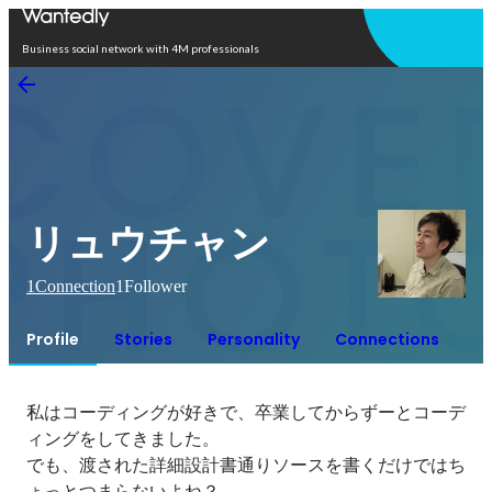
Open in app
Business social network with 4M professionals
リュウチャン
1
Connection
1
Follower
Profile
Stories
Personality
Connections
私はコーディングが好きで、卒業してからずーとコーデ
ィングをしてきました。

でも、渡された詳細設計書通りソースを書くだけではち
ょっとつまらないよね？
