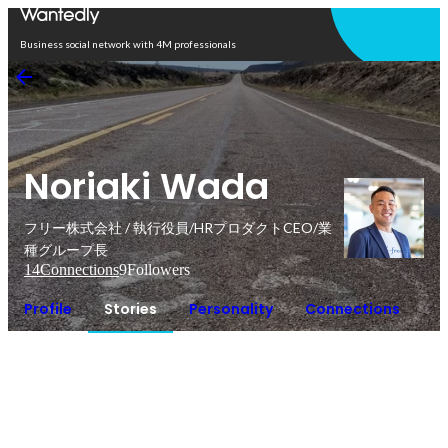
Open in app
Business social network with 4M professionals
Noriaki Wada
フリー株式会社 / 執行役員/HRプロダクトCEO/業
種グループ長
14
Connections
9
Followers
Profile
Stories
Personality
Connections