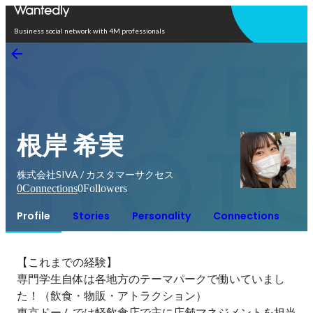
Open in app
Business social network with 4M professionals
根岸 希実
株式会社SIVA / カスタマーサクセス
0
Connections
0
Followers
Profile
Stories
Personality
Connections
【これまでの経験】

専門学生自体は各地方のテーマパークで働いていまし
た！（飲食・物販・アトラクション）

東京ドームでは軽飲食店で主に店舗マネジメントを担当