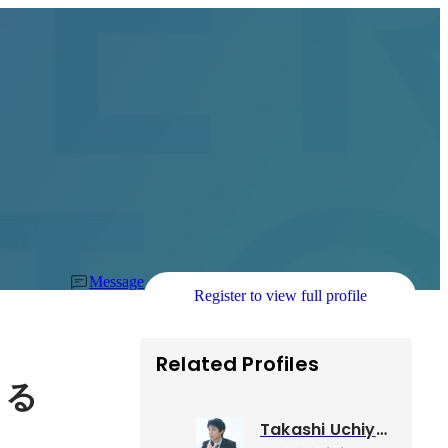
Message
Register to view full profile
Related Profiles
まる
Takashi Uchiyama