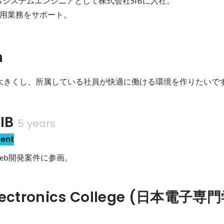
からシステムエンジニアとして株式会社SIBに入社。

用業務をサポート。
n
を大きくし、所属している社員が快適に働ける環境を作りたいで
IB
5 years
sent
eb開発案件に参画。
lectronics College (日本電子専