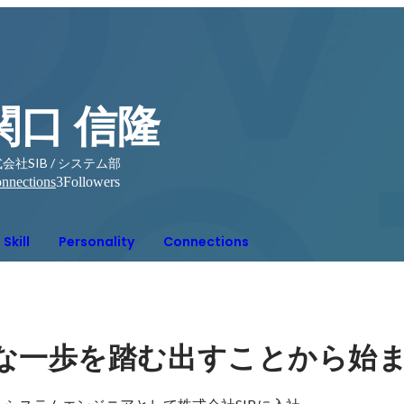
関口 信隆
会社SIB / システム部
nnections
3
Followers
Skill
Personality
Connections
な一歩を踏む出すことから始