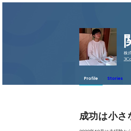
株式
3
Co
Profile
Stories
成功は小さ