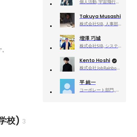
個人活動, 宇宙飛行士挑戦エバンジェリスト
Takuya Musashi
株式会社SIB, 人事部採用課
増澤 巧城
株式会社SIB, システム部
す。
Kento Hoshi
株式会社JobRainbow, CEO
平 純一
コーポレート部門, 総務・営業
門学校)
3 