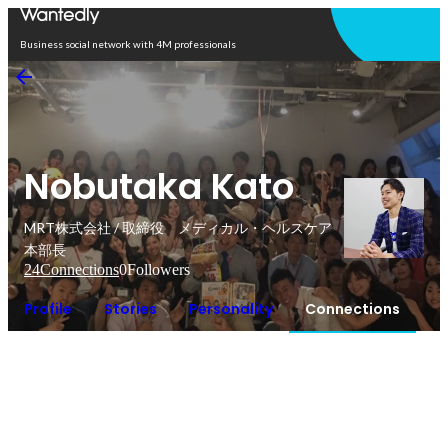
Open in app
Business social network with 4M professionals
Nobutaka Kato
MRT株式会社 / 取締役 メディカル・ヘルスケア
本部長
24
Connections
0
Followers
Profile
Stories
Personality
Connections