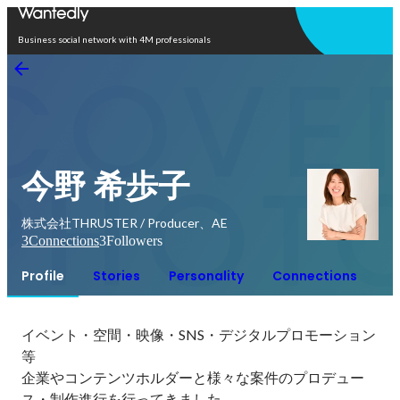
Open in app
Business social network with 4M professionals
今野 希歩子
株式会社THRUSTER / Producer、AE
3
Connections
3
Followers
Profile
Stories
Personality
Connections
イベント・空間・映像・SNS・デジタルプロモーション
等

企業やコンテンツホルダーと様々な案件のプロデュー
ス・制作進行を行ってきました。
