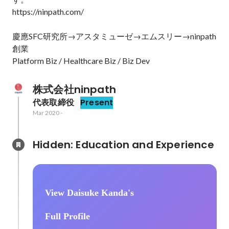
https://ninpath.com/

慶應SFC研究所→アスタミューゼ→エムスリー→ninpath
創業

Platform Biz / Healthcare Biz / Biz Dev
株式会社ninpath
代表取締役
Present
Mar 2020
-
Hidden: Education and Experience	
View Daisuke Kanda's
Full Profile