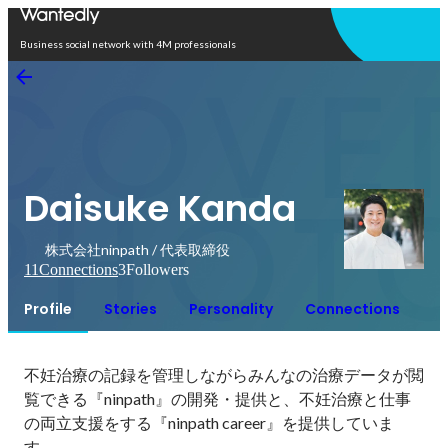
Open in app
Business social network with 4M professionals
Daisuke Kanda
株式会社ninpath / 代表取締役
11
Connections
3
Followers
Profile
Stories
Personality
Connections
不妊治療の記録を管理しながらみんなの治療データが閲
覧できる『ninpath』の開発・提供と、不妊治療と仕事
の両立支援をする『ninpath career』を提供していま
す。
