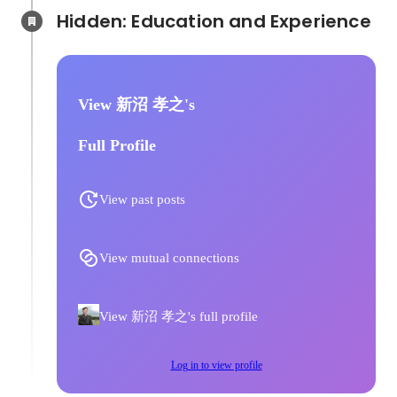
の手順整備、
Hidden: Education and Experience	
対応体制の構
に週次定例を
脆弱性対応状
ティ製品の導
View 新沼 孝之's
への提案 ■ 実装・自動化 * アイデ
ィアを基に自
Full Profile
迅速にセキュ
Chatwork 
WAF自動化B
View past posts
ブロック／解除） 
Findingsの
携）とSNS
View mutual connections
* プロダク
ード作成・モ
グ出力仕様書
View 新沼 孝之's full profile
意形成 ■ AWSセキュリティ設計・
運用 * グル
のAWSアカ
Log in to view profile
Organiza