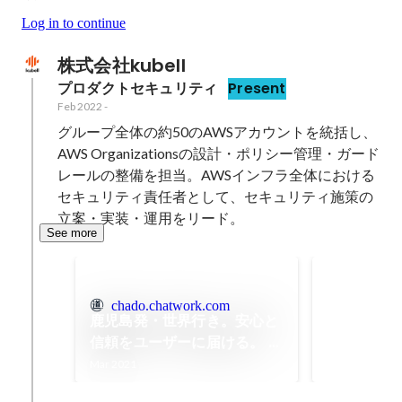
Log in to continue
株式会社kubell
プロダクトセキュリティ
Present
Feb 2022
-
グループ全体の約50のAWSアカウントを統括し、
AWS Organizationsの設計・ポリシー管理・ガード
レールの整備を担当。AWSインフラ全体における
セキュリティ責任者として、セキュリティ施策の
立案・実装・運用をリード。
See more
グループ全
アカウント
chado.chatwork.com
■ セキュリテ
鹿児島発・世界行き。安心と
Organiz
セキュリティ
信頼をユーザーに届ける。 -
リシー管理
者と連携した
Feb 2021
Cha道
整備
Mar 2021
発者からのセ
応・技術支援