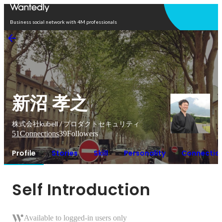
Open in app
Business social network with 4M professionals
新沼 孝之
株式会社kubell / プロダクトセキュリティ
51
Connections
39
Followers
Profile
Stories
Skill
Personality
Connectio
Self Introduction
Available to logged-in users only