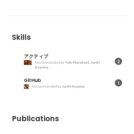
行管理、ガード
セキュリティ
運用（Organiza
Security Hub
Inspector, 
とOkta連
Skills
ー設計・構築・
管理） ■ 可視化・分析・レポート
* S3・Cloud
アクティブ
Athenaを
2
Recommended by
Yuki Murakami
,
Juniti
基盤構築 * 
Koyama
性管理運用の
自動化 * 
GitHub
1
分検出、チー
Recommended by
Juniti Koyama
計・可視化 
（CloudFr
リログなど横
省へのレポー
Publications