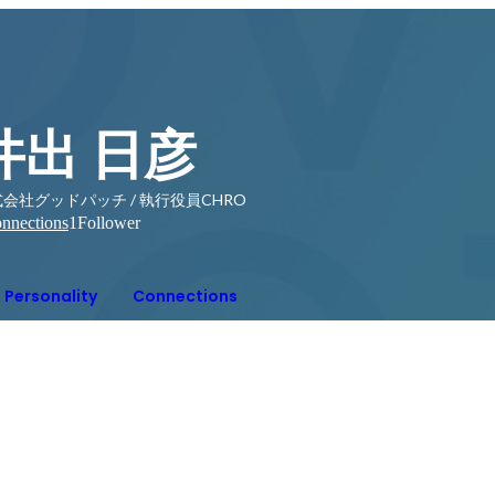
井出 日彦
会社グッドパッチ / 執行役員CHRO
nnections
1
Follower
Personality
Connections