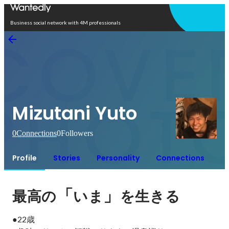
Open in app
Business social network with 4M professionals
Mizutani Yuto
0
Connections
0
Followers
Profile
Stories
Personality
Connections
「
」
最高の
いま
を生きる
●22歳 
