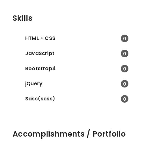
Skills
HTML + CSS
0
JavaScript
0
Bootstrap4
0
jQuery
0
Sass(scss)
0
Accomplishments / Portfolio