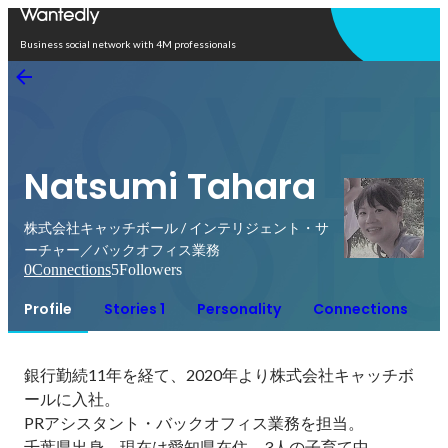
Open in app
Business social network with 4M professionals
Natsumi Tahara
株式会社キャッチボール / インテリジェント・サ
ーチャー／バックオフィス業務
0
Connections
5
Followers
Profile
Stories 1
Personality
Connections
銀行勤続11年を経て、2020年より株式会社キャッチボ
ールに入社。

PRアシスタント・バックオフィス業務を担当。

千葉県出身、現在は愛知県在住。3人の子育て中。