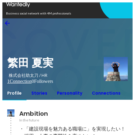
Open in app
Business social network with 4M professionals
繁田 夏実
株式会社助太刀 / HR
1
Connection
0
Followers
Profile
Stories
Personality
Connections
Ambition
In the future
・「建設現場を魅力ある職場に」を実現したい！
