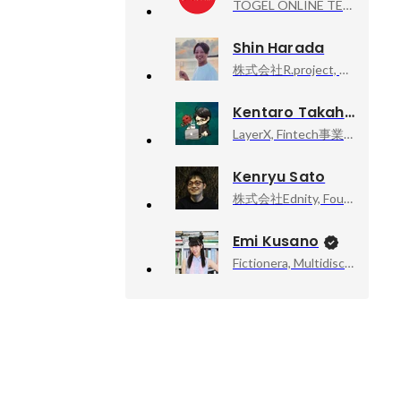
TOGEL ONLINE TERPERCAYA, SITUS JUDI ONLINE TERPERCAYA SE INDONESIA RAYA
Shin Harada
株式会社R.project, プロダクト戦略本部 本部長
Kentaro Takahashi
LayerX, Fintech事業部 VPoE
Kenryu Sato
株式会社Ednity, Founder & CEO
Emi Kusano
Fictionera, Multidisciplinary Artist / CEO / Co-Founder