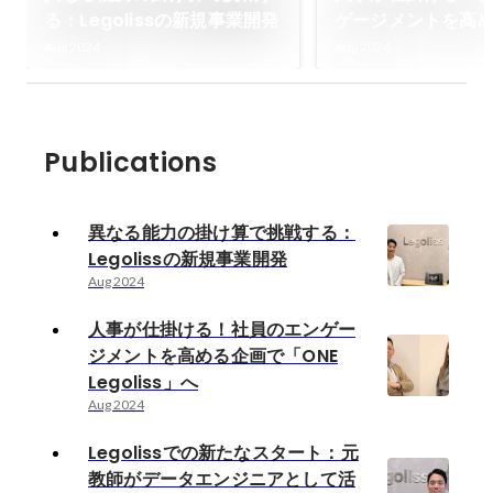
る：Legolissの新規事業開発
ゲージメントを高
「ONE Legoliss」
Aug 2024
Aug 2024
Publications
異なる能力の掛け算で挑戦する：
Legolissの新規事業開発
Aug 2024
人事が仕掛ける！社員のエンゲー
ジメントを高める企画で「ONE
Legoliss」へ
Aug 2024
Legolissでの新たなスタート：元
教師がデータエンジニアとして活