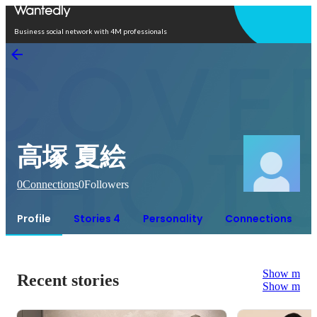
Open in app
Business social network with 4M professionals
高塚 夏絵
0
Connections
0
Followers
Profile
Stories 4
Personality
Connections
Show more
Recent stories
Show more