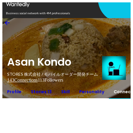
Open in app
Business social network with 4M professionals
Asan Kondo
STORES 株式会社 / モバイルオーダー開発チーム
143
Connections
113
Followers
Profile
Stories 13
Skill
Personality
Connect