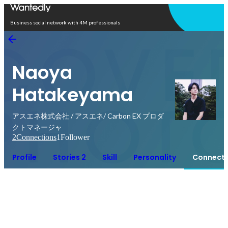
Open in app
Business social network with 4M professionals
Naoya
Hatakeyama
アスエネ株式会社 / アスエネ/ Carbon EX プロダ
クトマネージャ
2
Connections
1
Follower
Profile
Stories 2
Skill
Personality
Connecti