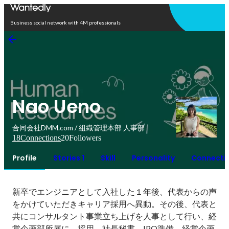
Open in app
Business social network with 4M professionals
Nao Ueno
合同会社DMM.com / 組織管理本部 人事部
18
Connections
20
Followers
Profile
Stories 1
Skill
Personality
Connecti
新卒でエンジニアとして入社した１年後、代表からの声
をかけていただきキャリア採用へ異動。その後、代表と
共にコンサルタント事業立ち上げを人事として行い、経
営企画部所属に。採用、社長秘書、IPO準備、経営企画