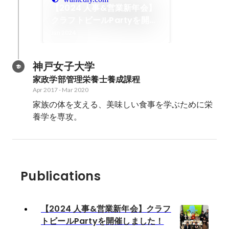
【2024 人事&営業新年会】
クラフトビールPartyを開催
しました！
Jan 2024
神戸女子大学 
家政学部管理栄養士養成課程
Apr 2017
-
Mar 2020
家族の体を支える、美味しい食事を学ぶために栄
養学を専攻。
Publications
【2024 人事&営業新年会】クラフ
トビールPartyを開催しました！