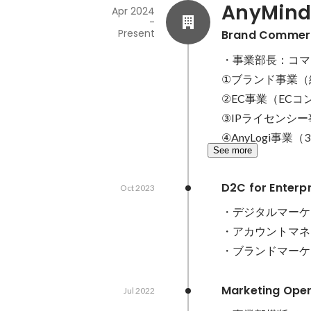
AnyMin
Apr 2024
-
Present
Brand Comm
・事業部長：コマ
①ブランド事業（
②EC事業（ECコ
③IPライセンシー
④AnyLogi事業
See more
D2C for En
Oct 2023
・デジタルマーケテ
・アカウントマネ
・ブランドマーケ
Marketing O
Jul 2022