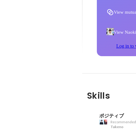
View mutua
View Naoki 
Log in to 
Skills
ポジティブ
Recommended
Takeno