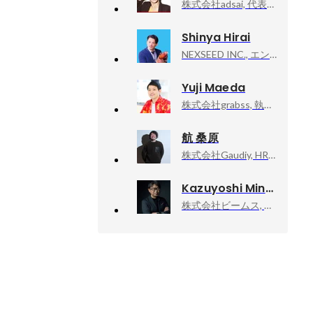
株式会社adsai, 代表取締役
Shinya Hirai
NEXSEED INC., エンジニア
Yuji Maeda
株式会社grabss, 執行役員 CMO 兼 TIGET事業部長
航 桑原
株式会社Gaudiy, HR/PRチーム HR Lead
Kazuyoshi Minamimagoe
株式会社ビームス, ディレクターズルーム エグゼクティブディレクター