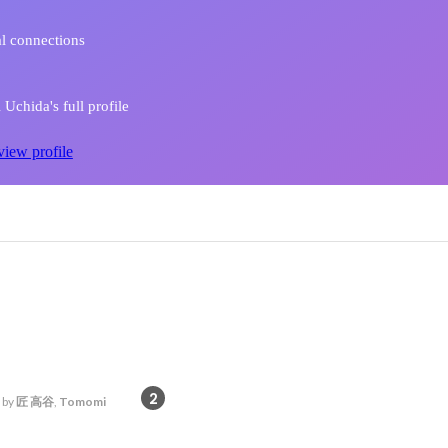
l connections
Uchida's full profile
view profile
2
 by
匠 高谷
,
Tomomi