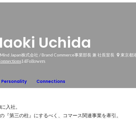
Naoki Uchida
yMind Japan株式会社 / Brand Commerce事業部長 兼 社長室長
東京都
onnections
14
Followers
Personality
Connections
dに入社。

indの『第三の柱』にするべく、コマース関連事業を牽引。