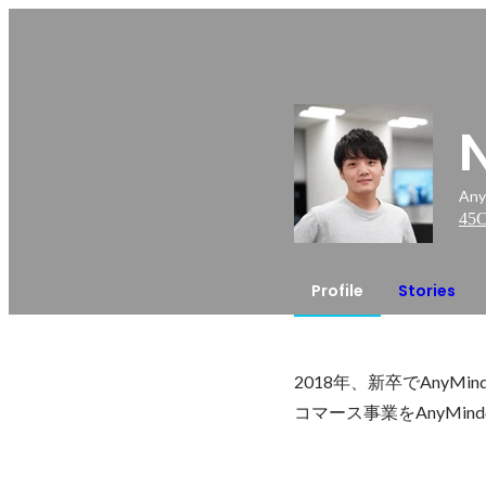
An
45
C
Profile
Stories
2018年、新卒でAnyMin
コマース事業をAnyM