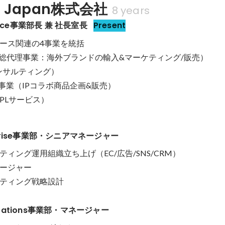
d Japan株式会社
8 years
erce事業部長 兼 社長室長
Present
ース関連の4事業を統括

総代理事業：海外ブランドの輸入&マーケティング/販売）

ンサルティング）

事業（IPコラボ商品企画&販売）

（3PLサービス）
terprise事業部・シニアマネージャー
ィング運用組織立ち上げ（EC/広告/SNS/CRM）

ージャー

ティング戦略設計
perations事業部・マネージャー