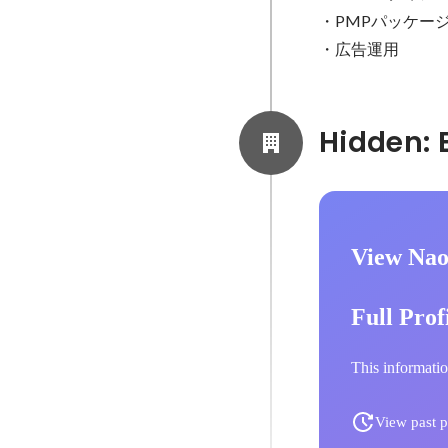
・PMPパッケージ
・広告運用
View Nao
Full Prof
This informatio
View past p