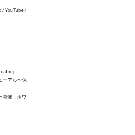
YouTube / 
tor』

ューアル〜保
ー開催、ホワ