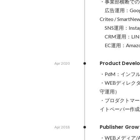
・事業部横断での
　広告運用：Google（S
Criteo / SmartNews
　SNS運用：Instagr
　CRM運用：LINE /
　EC運用：Amazon / 
Product Deve
Apr 2020
・PdM：インフル
・WEBディレク
守運用）

・プロダクトマー
イトペーパー作成
Publisher G
Apr 2018
・WEBメディア/