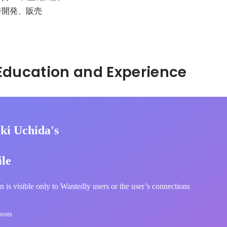
開発、販売

Hidden: Education and Experience	
ki Uchida's
ile
n is visible only to Wantedly users or the user’s connections
osts