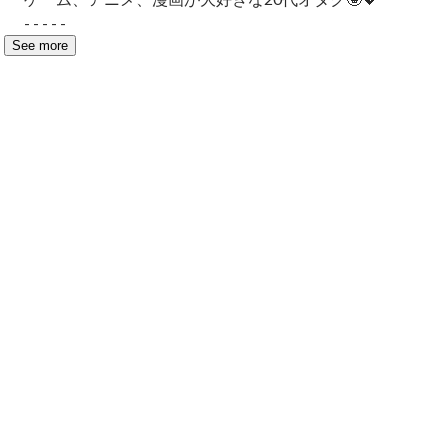
- - - - -
See more