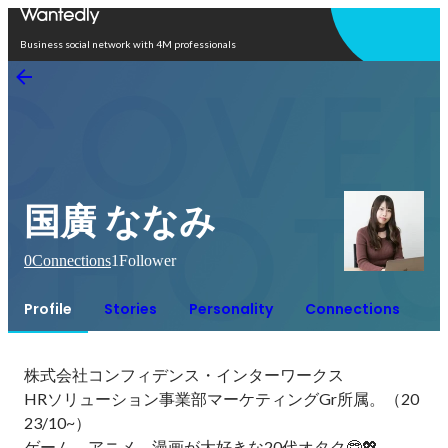
Open in app
Business social network with 4M professionals
国廣 ななみ
0
Connections
1
Follower
Profile
Stories
Personality
Connections
株式会社コンフィデンス・インターワークス

HRソリューション事業部マーケティングGr所属。（20
23/10~）

ゲーム、アニメ、漫画が大好きな20代オタク🤓💖
