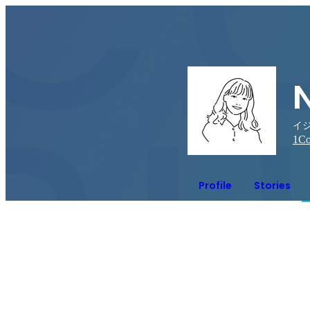
イ
1
Co
Profile
Stories