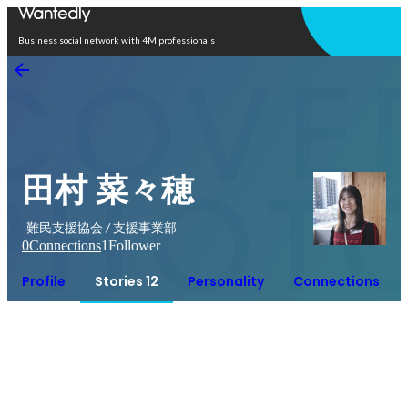
Open in app
Business social network with 4M professionals
田村 菜々穂
難民支援協会 / 支援事業部
0
Connections
1
Follower
Profile
Stories 12
Personality
Connections