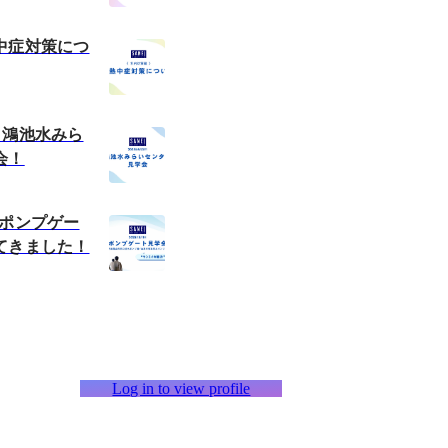
中症対策につ
 鴻池水みら
会！
 ポンプゲー
てきました！
Log in to view profile