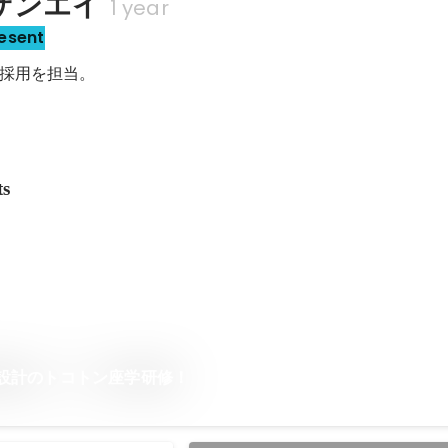
サンエイ
1 year
esent
採用を担当。
ts
設計のトコトン座学研修！