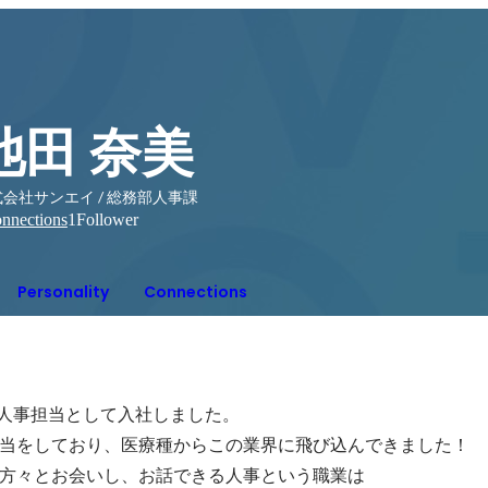
池田 奈美
会社サンエイ / 総務部人事課
nnections
1
Follower
Personality
Connections
に人事担当として入社しました。

当をしており、医療種からこの業界に飛び込んできました！

方々とお会いし、お話できる人事という職業は
