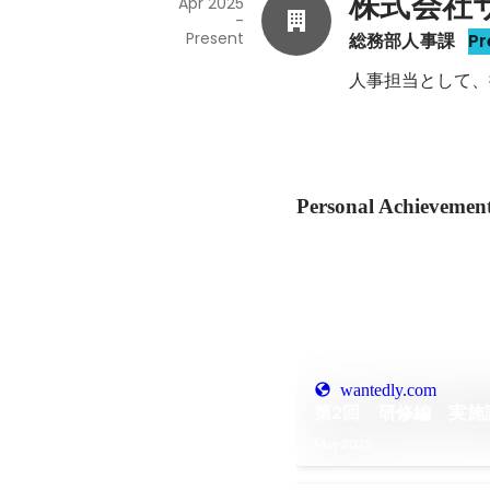
株式会社
Apr 2025
-
Present
総務部人事課
Pr
人事担当として、
Personal Achievemen
wantedly.com
第2回 研修編 実施
May 2025