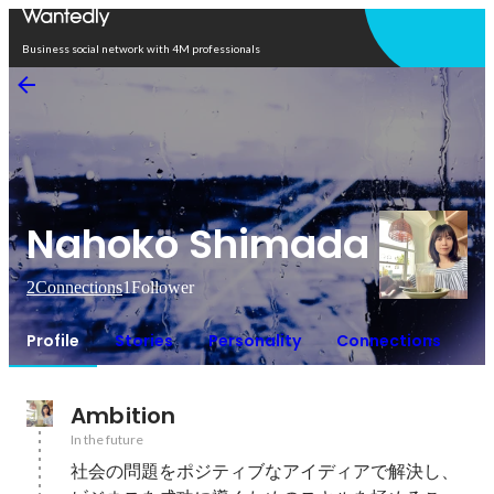
Open in app
Business social network with 4M professionals
Nahoko Shimada
2
Connections
1
Follower
Profile
Stories
Personality
Connections
Ambition
In the future
社会の問題をポジティブなアイディアで解決し、