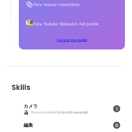
View mutual connections
View Nahoko Shimada's full profile
Log in to view profile
Skills
カメラ
1
Recommended by
hiroshi yamazaki
編集
0