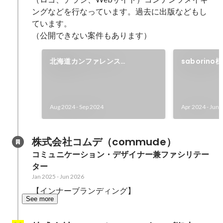
ングなどを行なっています。過去に出版などもし
ています。

（公開できない案件もあります）
北海道カンファレンス
saborin
「NoMaps2024」の屋外看板の
ブイラスト
イラスト制作
Aug 2024
-
Sep 2024
Apr 2024
-
Jun 
株式会社コムデ（commude）
コミュニケーション・デザイナー兼ファシリテー
ター
Jan 2025
-
Jun 2026
【インナーブランディング】
See more