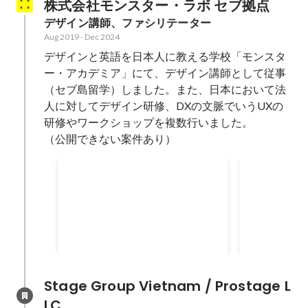
株式会社モンスター・ラボ セブ拠点
デザイン講師、ファシリテーター
Aug 2019
-
Dec 2024
デザインと英語を日本人に教える学校「モンスタ
ー・アカデミア」にて、デザイン講師として従事
（セブ島留学）しました。また、日本において法
人に対してデザイン研修、DXの文脈でいうUXの
研修やワークショップを複数行いました。

（公開できない案件あり）
某大手総合非鉄金属企業にて
某大手グロ
内部アプリケーション浸透へ
パニーにて
某大手総合非鉄金属企業にて、社
某大手グロー
の社内UXリサーチ
内で使用されている内部アプリケ
ーにて、UX
ーション浸透の最適化を図るた
3日研修を行
Dec 2023
-
May 2024
Oct 2023
-
Dec 
め、内部のUXリサーチを実施し、
現場にて行い
施策のアイディエーションを洗い
オンライン、
出しました。 （実行したこと） 社
で行い、UX
Stage Group Vietnam / Prostage L
内インタビュー実施、KA法による
の理解のため
LC
分析、ペルソナ設計、カスタマー
た。