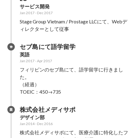
サービス開発
ジャーニーマップ設計、アイディ
エーションの整理と実行、検証
Jan 2017
-
Dec 2017
Stage Group Vietnam / Prostage LLCにて、Webデ
ィレクターとして従事
セブ島にて語学留学
英語
Jan 2017
-
Apr 2017
フィリピンのセブ島にて、語学留学に行きまし
た。

（経過）

TOEIC：450→735
株式会社メディサポ
デザイン部
Jan 2014
-
Dec 2016
株式会社メディサポにて、医療介護に特化したフ