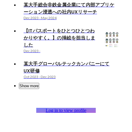
某大手総合非鉄金属企業にて内部アプリケ
ーション浸透への社内UXリサーチ
Dec 2023
-
May 2024
【ITパスポートをひとつひとつわ
かりやすく。】の挿絵を担当しま
した
Dec 2023
-
某大手グローバルテックカンパニーにて
UX研修
Oct 2023
-
Dec 2023
Show more
Log in to view profile