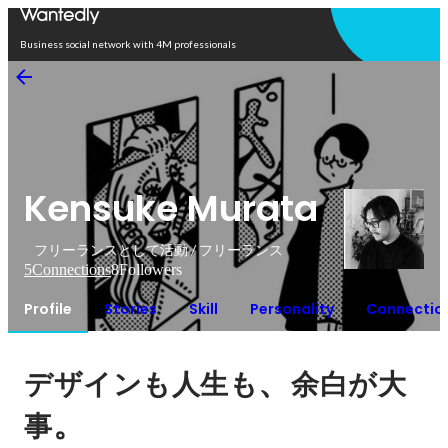
Open in app
Business social network with 4M professionals
Kensuke Murata
フリーランスとして活動 / フリーランス
5
Connections
8
Followers
Profile
Stories
Skill
Personality
Connectio
、
デザインも人生も
余白が大
。
事