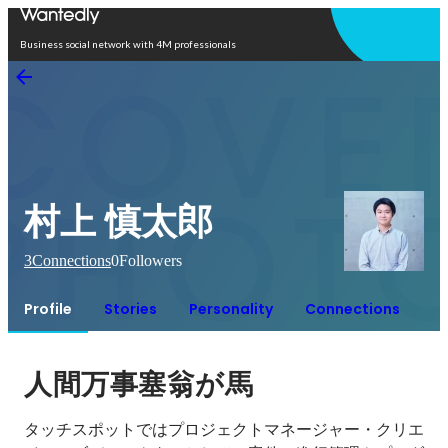
Open in app
Business social network with 4M professionals
村上 慎太郎
3
Connections
0
Followers
Profile
Stories
Personality
Connections
人間万事塞翁が馬
タッチスポットではプロジェクトマネージャー・クリエ