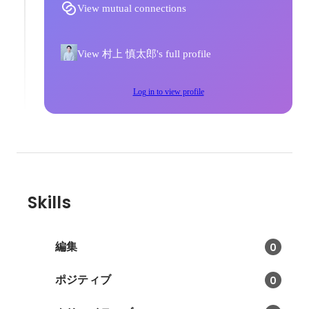
View mutual connections
View 村上 慎太郎's full profile
Log in to view profile
Skills
編集
0
ポジティブ
0