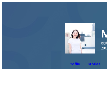
株式
20
C
Profile
Stories