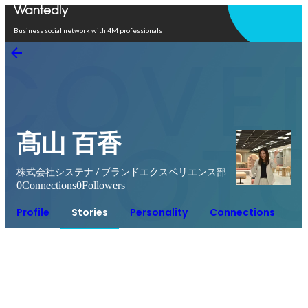
Open in app
Business social network with 4M professionals
髙山 百香
株式会社システナ / ブランドエクスペリエンス部
0
Connections
0
Followers
Profile
Stories
Personality
Connections