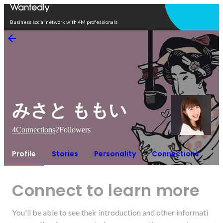
Open in app
Business social network with 4M professionals
みさと ももい
4
Connections
2
Followers
Profile
Stories
Personality
Connections
Connect to learn more
You'll be able to see their introduction and other informati