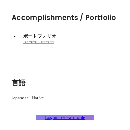
Accomplishments / Portfolio
ポートフォリオ
Jan 2020
-
Dec 2025
言語
Japanese
-
Native
Log in to view profile