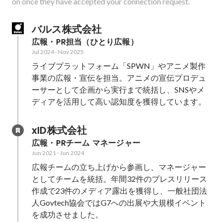
on once they have accepted your connection request.
バルス株式会社
広報・PR担当（ひとり広報）
Jul 2024
-
Nov 2025
ライブプラットフォーム「SPWN」やアニメ製作
事業の広報・宣伝を担当。アニメの宣伝プロデュ
ーサーとして企画から実行まで統括し、SNSやメ
ディアを活用して高い認知度を獲得しています。
xID株式会社
広報・PRチーム マネージャー
Jun 2021
-
Jun 2024
広報チームの立ち上げから参画し、マネージャー
としてチームを統括。年間32件のプレスリリース
作成で23件のメディア露出を獲得し、一般社団法
人Govtech協会ではG7への出展や大規模イベント
を成功させました。