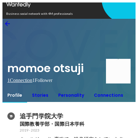
Open in app
Business social network with 4M professionals
momoe otsuji
1
Connection
1
Follower
Profile
Stories
Personality
Connections
追手門学院大学
国際教養学部・国際日本学科
2019
-
2023