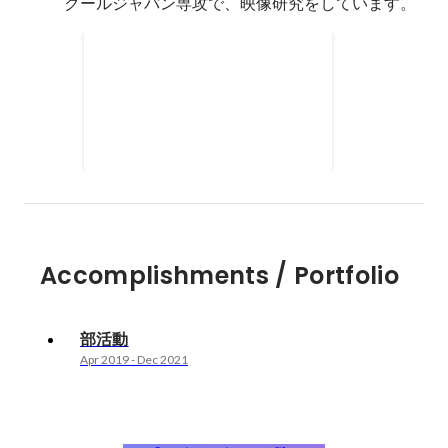
クールジャパン専攻で、映像研究をしています。
部活動
演劇部 劇団飛行船にて、１年生
４月から３年生１２月まで、役者
として演劇活動を行いました。
Apr 2019
-
Dec 2021
Accomplishments / Portfolio
部活動
Apr 2019
-
Dec 2021