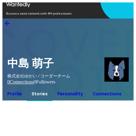
Open in app
Business social network with 4M professionals
中島 萌子
株式会社ゆかい / コーダーチーム
0
Connections
0
Followers
Profile
Stories
Personality
Connections