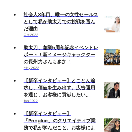
社会人3年目、唯一の女性セールス
として私が助太刀での挑戦を選ん
だ理由
Oct 2022
助太刀、創業5周年記念イベントレ
ポート！新イメージキャラクター
の長州力さんも参加！
May 2022
【新卒インタビュー】とことん追
求し、価値を生み出す。広告運用
を通じ、お客様に貢献したい。
Jan 2022
【新卒インタビュー】
「Penglue」のクリエイティブ業
務で私が学んだこと。お客様によ