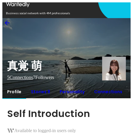
Open in app
Business social network with 4M professionals
真覚 萌
5
Connections
7
Followers
Profile
Stories 8
Personality
Connections
Self Introduction
Available to logged-in users only