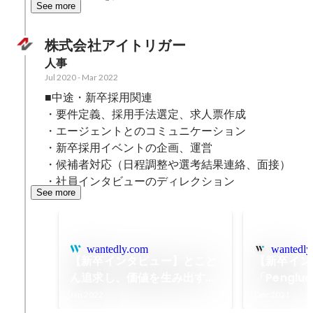
See more
株式会社アイトリガー
人事
Jul 2020
-
Mar 2022
■中途・新卒採用関連

・要件定義、採用手法選定、求人票作成

・エージェントとのコミュニケーション

・新卒採用イベントの企画、運営

・候補者対応（日程調整や選考結果連絡、面接）

・社員インタビューのディレクション
See more
wantedly.com
wantedly
【新卒インタビュー】とこと
【新卒イン
ん追求し、価値を生み出す。
「Pengl
広告運用を通じ、お客様に貢
ブ業務で私
Jan 2022
Dec 2021
献したい。
客様により