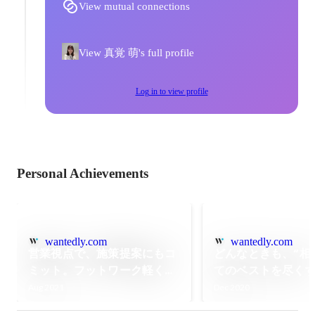
View mutual connections
View 真覚 萌's full profile
Log in to view profile
Personal Achievements
wantedly.com
wantedly.com
営業視点で、施策提案にもコ
どんなときも、“相
ミット。フットワーク軽く、
てのベストを尽くす
主体的に動ける「営業アシス
イアントに寄り添
Aug 2021
Dec 2020
タント」を募集中。
の“架け橋”になり