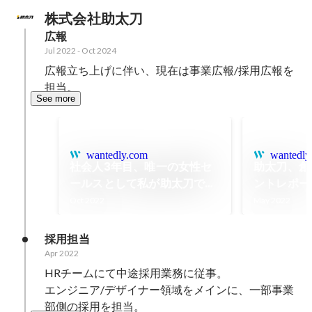
株式会社助太刀
広報
Jul 2022
-
Oct 2024
広報立ち上げに伴い、現在は事業広報/採用広報を
担当。
See more
wantedly.com
wantedly
社会人3年目、唯一の女性セ
助太刀、創
ールスとして私が助太刀での
ントレポー
挑戦を選んだ理由
ャラクター
Oct 2022
May 2022
加！
採用担当
Apr 2022
HRチームにて中途採用業務に従事。

エンジニア/デザイナー領域をメインに、一部事業
部側の採用を担当。