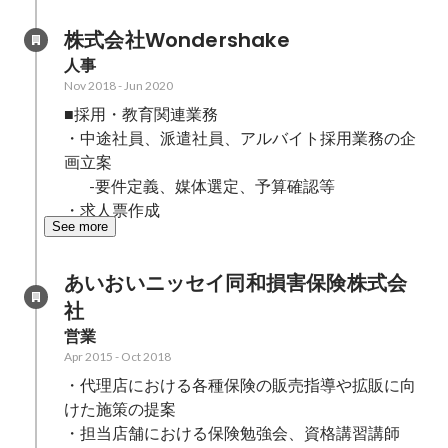
に届けたい
株式会社Wondershake
人事
Nov 2018
-
Jun 2020
■採用・教育関連業務

・中途社員、派遣社員、アルバイト採用業務の企
画立案

  　 -要件定義、媒体選定、予算確認等

・求人票作成　
See more
あいおいニッセイ同和損害保険株式会
社
営業
Apr 2015
-
Oct 2018
・代理店における各種保険の販売指導や拡販に向
けた施策の提案

・担当店舗における保険勉強会、資格講習講師
