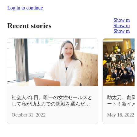
Log in to continue
Show more
Recent stories
Show more
Show more
社会人3年目、唯一の女性セールスと
助太刀、創業
して私が助太刀での挑戦を選んだ理
ート！新イメ
由
州力さんも参
October 31, 2022
May 16, 2022