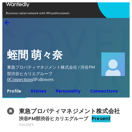
Open in app
Business social network with 4M professionals
蛭間 萌々奈
東急プロパティマネジメント株式会社 / 渋谷PM
部渋谷ヒカリエグループ
0
Connections
0
Followers
Profile
Stories
Personality
Connections
東急プロパティマネジメント株式会社
渋谷PM部渋谷ヒカリエグループ
Present
Oct 2021
-