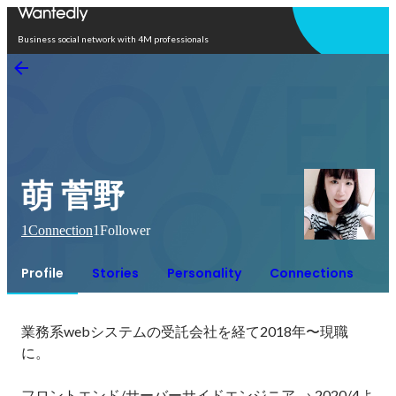
Open in app
Business social network with 4M professionals
萌 菅野
1
Connection
1
Follower
Profile
Stories
Personality
Connections
業務系webシステムの受託会社を経て2018年〜現職
に。

フロントエンド/サーバーサイドエンジニア → 2020/4よ