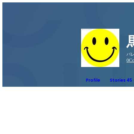
バ
0
Co
Profile
Stories 45