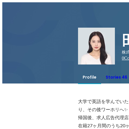
株
0
Co
Profile
Stories 46
大学で英語を学んでいた
り、その後ワーホリへ✨

帰国後、求人広告代理店
在籍27ヶ月間のうち2