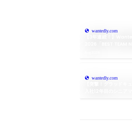
wantedly.com
【3年連続！】Wanted
2026「BEST TEAM 
グラッドキューブが
Aug 2026
wantedly.com
【突撃！グラッドキュ
入社12年目のシニア
グラッドキューブでし
モノの市場価値”とは