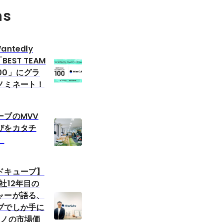
ns
ntedly
「BEST TEAM
 100」にグラ
ノミネート！
ーブのMVV
びをカタチ
。
ドキューブ】
社12年目の
ャーが語る、
ブでしか手に
モノの市場価