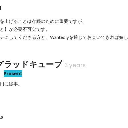
n
を上げることは存続のために重要ですが、

と】が必要不可欠です。

チにしてくださる方と、Wantedlyを通じてお会いできれば嬉
グラッドキューブ
3 years
部
Present
用に従事。
ts