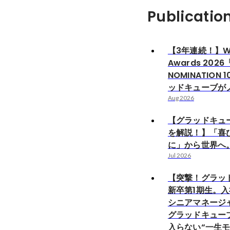
Publicatio
【3年連続！】Wa
Awards 2026
NOMINATION
ッドキューブが
Aug 2026
【グラッドキュ
を解説！】「喜
に」から世界へ
Jul 2026
【突撃！グラッ
新卒第1期生。入
シニアマネージ
グラッドキュー
入らない“一生