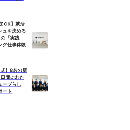
加OK】就活
シュを決める
しの「実践
ング仕事体験
社式】8名の新
2日間にわた
ューブらし
ポート