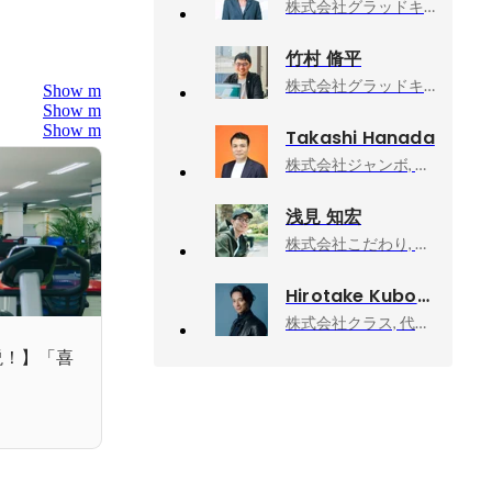
株式会社グラッドキューブ, シニアマネージャー
竹村 脩平
株式会社グラッドキューブ, シニアマネージャー
Show more
Show more
Show more
Takashi Hanada
株式会社ジャンボ, 社長・エンジニア
浅見 知宏
株式会社こだわり, 大阪事業所 採用責任者
Hirotake Kubo
株式会社クラス, 代表取締役社長
説！】「喜