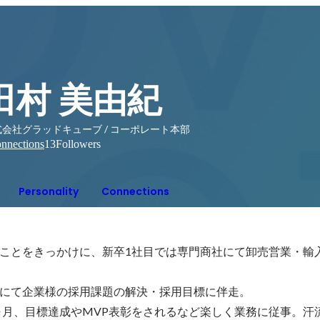
田村 美由紀
式会社グラッドキューブ / コーポレート本部
nnections
13
Followers
Personality
Connections
ことをきっかけに、新卒1社目では専門商社にて卸売営業・輸
にて企業様の採用課題の解決・採用目標に伴走。

0ヶ月、目標達成やMVP表彰をされるなど楽しく業務に従事。汗