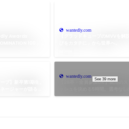
wantedly.com
ly Awards
【グラッドキューブのMVVを解
NOMINATION 100」に
びをカタチに」から世界へ。
ノミネート！
Jul 2026
wantedly.com
See 39 more
ーブ】新卒第1期生。
【28卒・全員参加OK】就活の
マネージャーが語る、
ッシュを決める5時間。選考なし
か手に入らない“一生
型」マーケティング仕事体験を