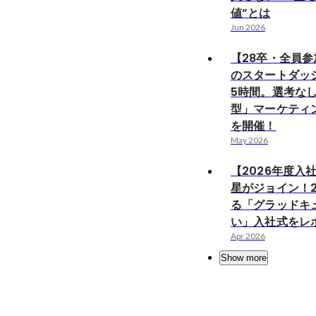
値”とは
Jun 2026
【28卒・全員参
のスタートダッ
5時間。選考な
型」マーケティ
を開催！
May 2026
【2026年度入
星がジョイン！
る「グラッドキ
い」入社式をレ
Apr 2026
Show more