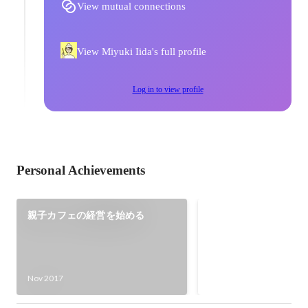
View mutual connections
View Miyuki Iida's full profile
Log in to view profile
Personal Achievements
親子カフェの経営を始める
LED関西 ファイナリ
Mar 2019
Nov 2017