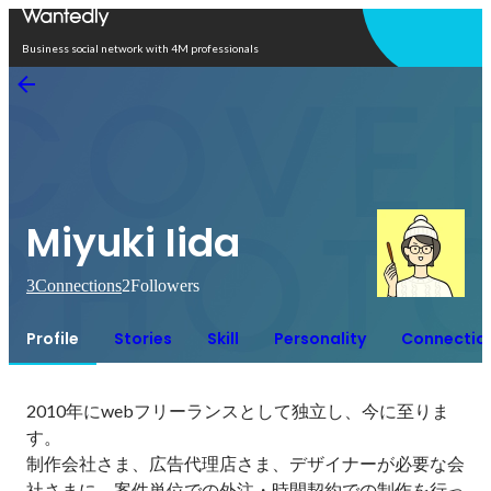
Open in app
Business social network with 4M professionals
Miyuki Iida
3
Connections
2
Followers
Profile
Stories
Skill
Personality
Connectio
2010年にwebフリーランスとして独立し、今に至りま
す。

制作会社さま、広告代理店さま、デザイナーが必要な会
社さまに、案件単位での外注・時間契約での制作を行っ