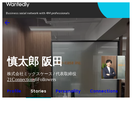
Open in app
Business social network with 4M professionals
慎太郎 阪田
株式会社ミックスケース / 代表取締役
21
Connections
6
Followers
Profile
Stories
Personality
Connections