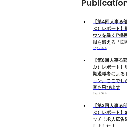
Publicatio
【第4回人事る
ぶ）レポート】
ウソを暴く⁉️採
眼を鍛える「面
Sep 2024
【第6回人事る
ぶ）レポート】
期退職者による
ョン。ここでし
音も飛び出す
Sep 2024
【第3回人事る
ぶ）レポート】S
ッチ！求人広告
しました！