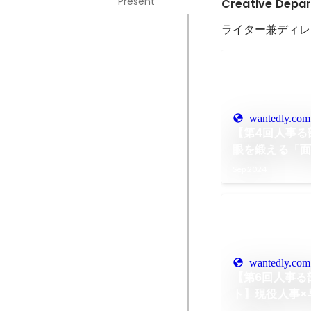
Present
Creative Depar
ライター兼ディレ
wantedly.com
【第4回人事る
眼を鍛える「
Sep 2024
wantedly.com
【第6回人事る
ト】現役人事×
セッション。