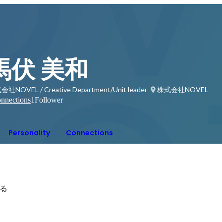
馬伏 美和
社NOVEL / Creative Department/Unit leader
株式会社NOVEL
nnections
1
Follower
Personality
Connections
る
