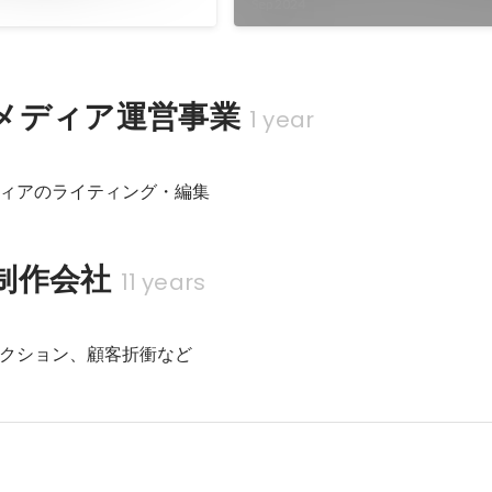
Sep 2024
メディア運営事業
1 year
ィアのライティング・編集
制作会社
11 years
部
クション、顧客折衝など