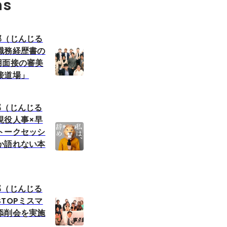
ns
部（じんじる
職務経歴書の
用面接の審美
接道場」
部（じんじる
現役人事×早
トークセッシ
か語れない本
部（じんじる
TOPミスマ
添削会を実施