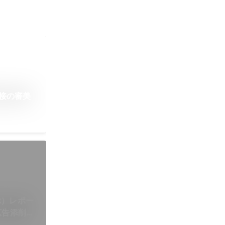
接の審美
ぶ）レポー
広告添削会