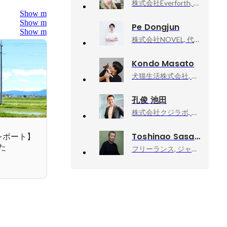
株式会社Everforth, CCO
Show more
Show more
Pe Dongjun
Show more
株式会社NOVEL, 代表取締役 CEO Creative Development 管掌
Kondo Masato
犬猫生活株式会社, 取締役
孔俊 池田
株式会社クジラボ, 執行役員
Toshinao Sasaki
レポート】
た
フリーランス, ジャーナリスト・作家