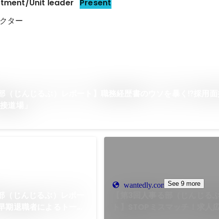
tment/Unit leader
Present
クター
部（じんじるぶ）レポート】職務経歴書のウソを暴く⁉️採用面
面接道場」
See 9 more
wantedly.com
部（じんじるぶ）レポー
【第3回人事る部（じんじる
早期退職者によるトーク
ト】STOPミスマッチ！求人
ここでしか語れない本音も
を実施しました！