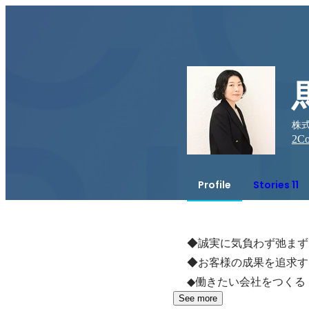
株式会
2
Co
Profile
Stories 11
◆誠実に気負わず弛まず

◆お客様の成果を追求す
◆働きたい会社をつくる
See more