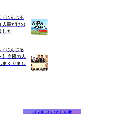
部（じんじる
T人事だけの
ました
部（じんじる
ト】自慢の人
しまくりまし
Log in to view profile