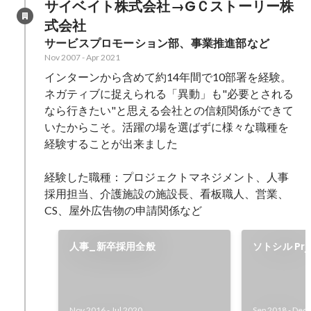
サイベイト株式会社→GＣストーリー株
式会社
サービスプロモーション部、事業推進部など
Nov 2007
-
Apr 2021
インターンから含めて約14年間で10部署を経験。
ネガティブに捉えられる「異動」も"必要とされる
なら行きたい"と思える会社との信頼関係ができて
いたからこそ。活躍の場を選ばずに様々な職種を
経験することが出来ました

経験した職種：プロジェクトマネジメント、人事
採用担当、介護施設の施設長、看板職人、営業、
CS、屋外広告物の申請関係など
人事_新卒採用全般
ソトシル Pr
若手に社外
Nov 2016
-
Jul 2020
Sep 2018
-
Dec 