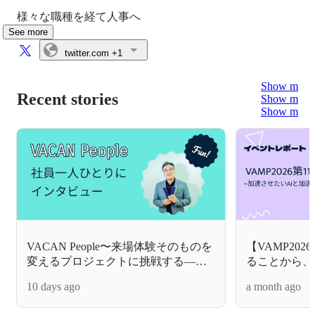
様々な職種を経て人事へ
See more
twitter.com
+1
Show more
Recent stories
Show more
Show more
VACAN People〜来場体験そのものを
【VAMP20
変えるプロジェクトに挑戦する―
ることから、AI
CEO室で戦略プロジェクトを推進す
10 days ago
a month ago
るPMの仕事〜