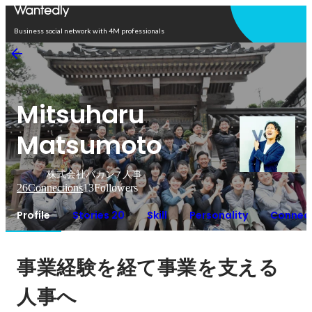
Open in app
Business social network with 4M professionals
Mitsuharu
Matsumoto
株式会社バカン / 人事
26
Connections
13
Followers
Profile
Stories 20
Skill
Personality
Connec
事業経験を経て事業を支える
人事へ