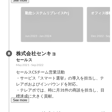
See more
勤怠システムリプレイスPrj
オフィス移転P
Jun 2023
-
Jan 2024
Dec 2022
-
Sep 
株式会社センキョ
セールス
May 2021
-
Sep 2022
セールスCSチーム営業活動

・サービス『スマート選挙』の導入を担当し、テ
レアポおよびインバウンドを対応。

・テレアポでは、時に月31件の商談を担当し、目
標達成に大きく貢献。
See more