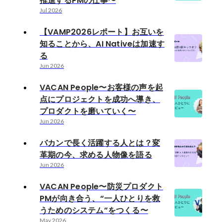
推進するPMの仕事〜
Jul 2026
【VAMP2026レポート】お互いを
知ることから、AI Nativeは加速す
る
Jun 2026
VACAN People〜お客様の声を起
点にプロジェクトを成功へ導き、
プロダクトを磨いていく〜
Jun 2026
バカンで長く活躍する人とは？変
革期の今、求める人物像を語る
Jun 2026
VACAN People〜防災プロダクト
PMが向き合う、“一人ひとりを救
うためのシステム”をつくる〜
May 2026