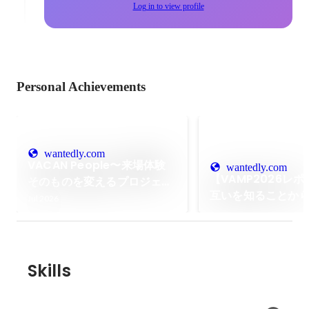
Log in to view profile
Personal Achievements
wantedly.com
VACAN People〜来場体験
wantedly.com
【VAMP2026レ
そのものを変えるプロジェク
互いを知ることから
トに挑戦する― CEO室で戦
Jul 2026
Nativeは加速する
略プロジェクトを推進する
PMの仕事〜
Skills