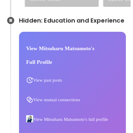
Hidden: Education and Experience	
View Mitsuharu Matsumoto's
Full Profile
View past posts
View mutual connections
View Mitsuharu Matsumoto's full profile