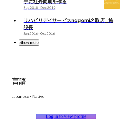
手に社外同期を作る
Sep 2018
-
Dec 2019
リハビリデイサービスnagomi名取店_施
設長
Jan 2016
-
Oct 2016
Show more
言語
Japanese
-
Native
Log in to view profile