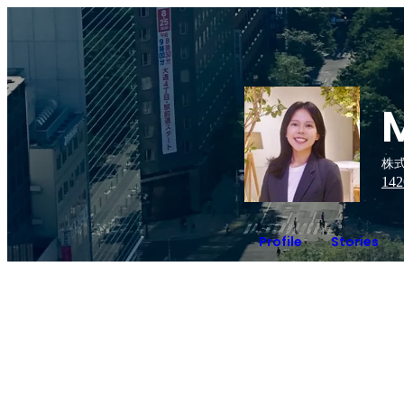
M
株
142
Profile
Stories