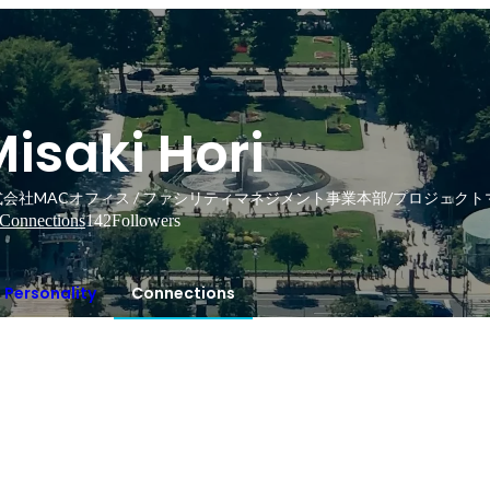
isaki Hori
式会社MACオフィス / ファシリティマネジメント事業本部/プロジェク
Connections
142
Followers
Personality
Connections