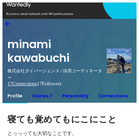
Open in app
Business social network with 4M professionals
minami
kawabuchi
株式会社ダイバージェンス / 採用コーディネータ
ー
17
Connections
17
Followers
Profile
Stories 7
Personality
Connections
寝ても覚めてもにこにこと
とっっっても大切なことです。