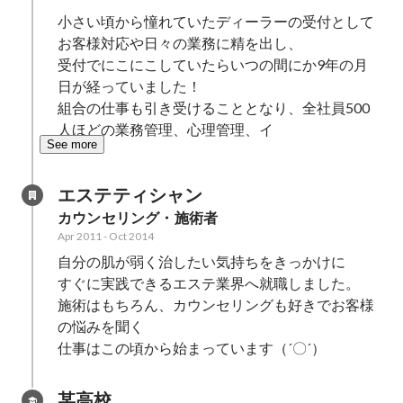
小さい頃から憧れていたディーラーの受付として
お客様対応や日々の業務に精を出し、

受付でにこにこしていたらいつの間にか9年の月
日が経っていました！

組合の仕事も引き受けることとなり、全社員500
人ほどの業務管理、心理管理、イ
See more
エステティシャン
カウンセリング・施術者
Apr 2011
-
Oct 2014
自分の肌が弱く治したい気持ちをきっかけに

すぐに実践できるエステ業界へ就職しました。

施術はもちろん、カウンセリングも好きでお客様
の悩みを聞く

仕事はこの頃から始まっています（´〇´）
某高校