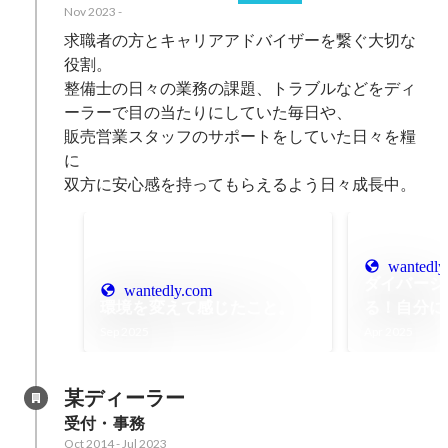
Nov 2023
-
求職者の方とキャリアアドバイザーを繋ぐ大切な
役割。

整備士の日々の業務の課題、トラブルなどをディ
ーラーで目の当たりにしていた毎日や、

販売営業スタッフのサポートをしていた日々を糧
に

双方に安心感を持ってもらえるよう日々成長中。
wantedly
ダイバージ
wantedly.com
環境を変えて感じたこと。
る！自分に
き方
Sep 2025
Apr 2025
某ディーラー
受付・事務
Oct 2014
-
Jul 2023