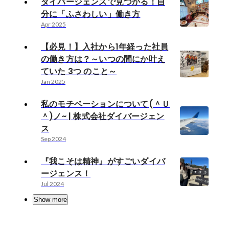
ダイバージェンスで見つかる！自
分に「ふさわしい」働き方
Apr 2025
【必見！】入社から1年経った社員
の働き方は？～いつの間にか叶え
ていた 3つ のこと～
Jan 2025
私のモチベーションについて(＾Ｕ
＾)ノ~ | 株式会社ダイバージェン
ス
Sep 2024
『我こそは精神』がすごいダイバ
ージェンス！
Jul 2024
Show more