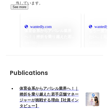
当しています。
See more
wantedly.com
wantedly
体育会系からアパレル業界
もう一度ア
へ！｜挫折を乗り越えた若手
たい…｜元
店舗マネージャーが挑戦する
ンチャーで
Aug 2025
Jul 2025
理由【社員インタビュー】
戦する想い
ー】
Publications
体育会系からアパレル業界へ！｜
挫折を乗り越えた若手店舗マネー
ジャーが挑戦する理由【社員イン
タビュー】