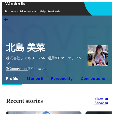
Open in app
Business social network with 4M professionals
北島 美菜
株式会社ジェネリー / SNS運用/ECマーケティン
グ
3
Connections
5
Followers
Profile
Stories 5
Personality
Connections
Show more
Recent stories
Show more