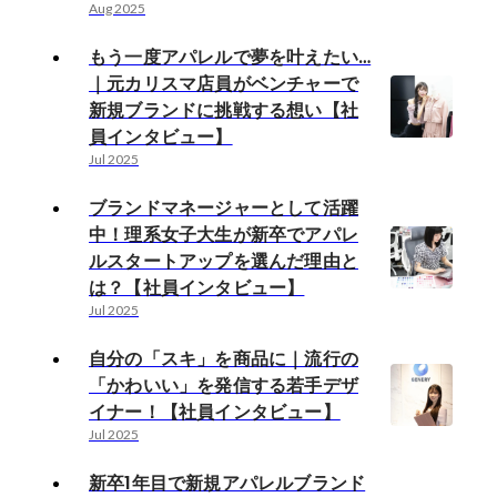
Aug 2025
もう一度アパレルで夢を叶えたい…
｜元カリスマ店員がベンチャーで
新規ブランドに挑戦する想い【社
員インタビュー】
Jul 2025
ブランドマネージャーとして活躍
中！理系女子大生が新卒でアパレ
ルスタートアップを選んだ理由と
は？【社員インタビュー】
Jul 2025
自分の「スキ」を商品に｜流行の
「かわいい」を発信する若手デザ
イナー！【社員インタビュー】
Jul 2025
新卒1年目で新規アパレルブランド