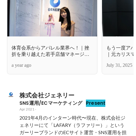
体育会系からアパレル業界へ！｜挫
もう一度アパ
折を乗り越えた若手店舗マネージャ
｜元カリスマ
ーが挑戦する理由【社員インタビュ
規ブランドに
a year ago
July 31, 2025
ー】
ンタビュー】
株式会社ジェネリー
SNS運用/ECマーケティング
Present
Apr 2021
-
2021年4月のインターン時代〜現在、株式会社ジ
ェネリーにて「LAFARY（ラファリー）」という
ガーリーブランドのECサイト運営・SNS運用を担